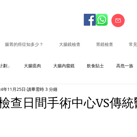
腸胃的癌症知多少？
大腸鏡檢查
胃鏡檢查
常
計劃」
大腸瘜肉
大腸內窺鏡
飲食貼士
高危一族
24年11月25日
讀畢需時 3 分鐘
影術
膽囊發炎
膽管結石阻塞
膽管發炎
ERCP
檢查日間手術中心VS傳統