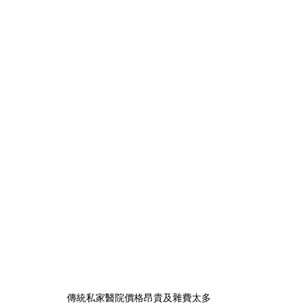
傳統私家醫院價格昂貴及雜費太多 