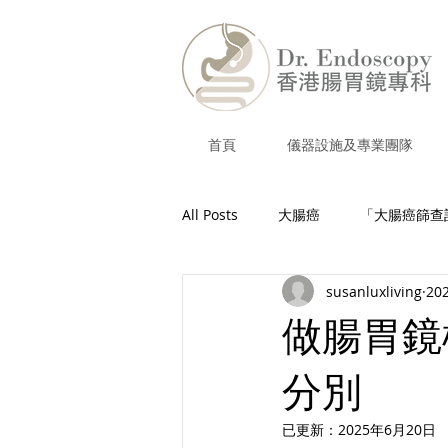
首頁
儀器設施及專業團隊
All Posts
大腸癌
「大腸癌篩查
susanluxliving
20
膽結石
內視鏡逆行性膽胰管造
做腸胃鏡
分別
胃潰瘍
胃炎
胃鏡檢查
已更新：
2025年6月20日