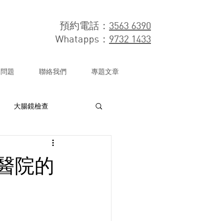
預約電話：
3563 6390
​Whatapps：
9732 1433
見問題
聯絡我們
專題文章
大腸鏡檢查
胃部疾病
胃痛
醫院的