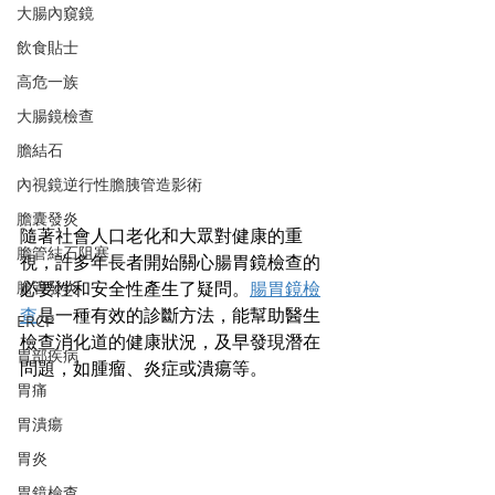
大腸內窺鏡
飲食貼士
高危一族
大腸鏡檢查
膽結石
內視鏡逆行性膽胰管造影術
膽囊發炎
隨著社會人口老化和大眾對健康的重
膽管結石阻塞
視，許多年長者開始關心腸胃鏡檢查的
膽管發炎
必要性和安全性產生了疑問。
腸胃鏡檢
查
是一種有效的診斷方法，能幫助醫生
ERCP
檢查消化道的健康狀況，及早發現潛在
胃部疾病
問題，如腫瘤、炎症或潰瘍等。
胃痛
胃潰瘍
胃炎
胃鏡檢查