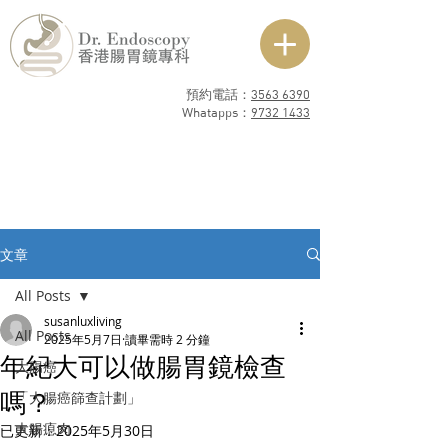
預約電話：
3563 6390
​Whatapps：
9732 1433
文章
All Posts
susanluxliving
All Posts
2025年5月7日
讀畢需時 2 分鐘
年紀大可以做腸胃鏡檢查
大腸癌
嗎？
「大腸癌篩查計劃」
大腸瘜肉
已更新：
2025年5月30日